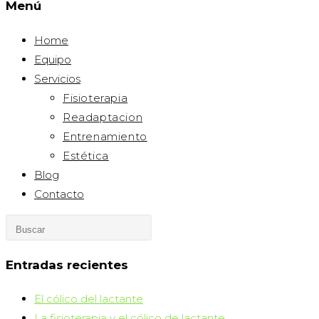
Menú
Home
Equipo
Servicios
Fisioterapia
Readaptacion
Entrenamiento
Estética
Blog
Contacto
Pulsa
Escape
para
Entradas recientes
cerrar
El cólico del lactante
el
La fisioterapia y el cólico de lactante