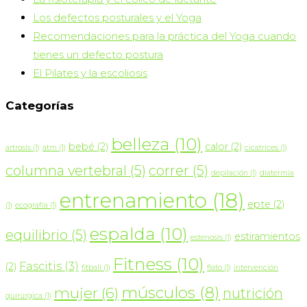
panel
Los defectos posturales y el Yoga
de
Recomendaciones para la práctica del Yoga cuando
búsqueda.
tienes un defecto postura
El Pilates y la escoliosis
Categorías
belleza
(10)
bebé
(2)
calor
(2)
artrosis
(1)
atm
(1)
cicatrices
(1)
columna vertebral
(5)
correr
(5)
depilación
(1)
diatermia
entrenamiento
(18)
epte
(2)
(1)
ecografía
(1)
espalda
(10)
equilibrio
(5)
estiramientos
estenosis
(1)
Fitness
(10)
Fascitis
(3)
(2)
fitball
(1)
flato
(1)
intervención
músculos
(8)
mujer
(6)
nutrición
quirúrgica
(1)