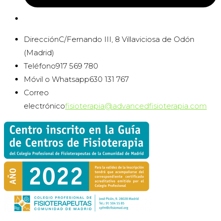
Dirección
C/Fernando III, 8 Villaviciosa de Odón
(Madrid)
Teléfono
917 569 780
Móvil o Whatsapp
630 131 767
Correo
Se
electrónico
fisioterapia@advancedfisioterapia.com
abr
en
tu
apli