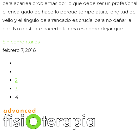
cera acarrea problemas por lo que debe ser un profesional
el encargado de hacerlo porque temperatura, longitud del
vello y el ángulo de arrancado es crucial para no dañar la
piel. No obstante hacerte la cera es como dejar que…
Sin comentarios
febrero 7, 2016
Ir
a
1
la
2
página
3
anterior
4