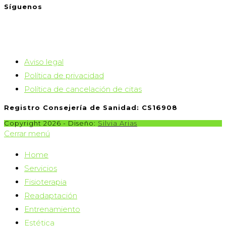
Síguenos
Se
Aviso legal
abre
Se
Política de privacidad
en
abre
Se
Política de cancelación de citas
una
en
abre
Registro Consejería de Sanidad: CS16908
nueva
una
en
Copyright 2026 - Diseño:
Silvia Arias
pestaña
nueva
una
Cerrar menú
pestaña
nueva
Home
pestaña
Servicios
Fisioterapia
Readaptación
Entrenamiento
Estética