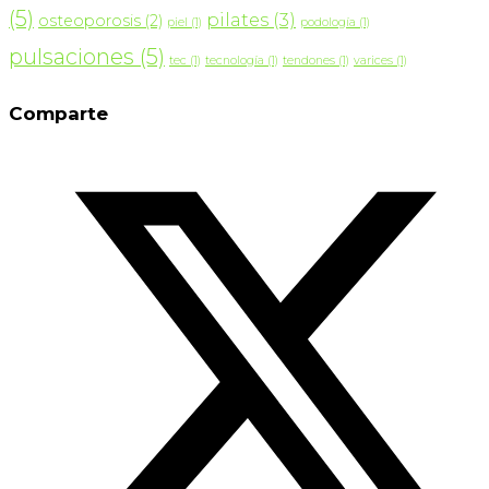
(5)
pilates
(3)
osteoporosis
(2)
piel
(1)
podología
(1)
pulsaciones
(5)
tec
(1)
tecnología
(1)
tendones
(1)
varices
(1)
Comparte