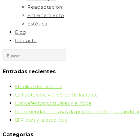
Readaptacion
Entrenamiento
Estética
Blog
Contacto
Pulsa
Escape
para
Entradas recientes
cerrar
El cólico del lactante
el
La fisioterapia y el cólico de lactante
panel
Los defectos posturales y el Yoga
de
Recomendaciones para la práctica del Yoga cuando ti
búsqueda.
El Pilates y la escoliosis
Categorías