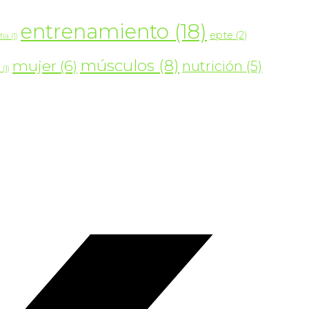
entrenamiento
(18)
epte
(2)
fía
(1)
músculos
(8)
mujer
(6)
nutrición
(5)
a
(1)