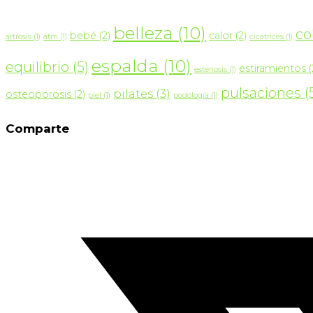
belleza
(10)
co
bebé
(2)
calor
(2)
artrosis
(1)
atm
(1)
cicatrices
(1)
espalda
(10)
equilibrio
(5)
estiramientos
(
estenosis
(1)
pulsaciones
(
pilates
(3)
osteoporosis
(2)
piel
(1)
podología
(1)
Comparte