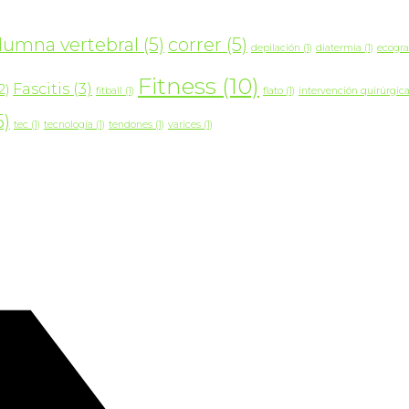
lumna vertebral
(5)
correr
(5)
depilación
(1)
diatermia
(1)
ecogra
Fitness
(10)
Fascitis
(3)
2)
fitball
(1)
flato
(1)
intervención quirúrgic
5)
tec
(1)
tecnología
(1)
tendones
(1)
varices
(1)