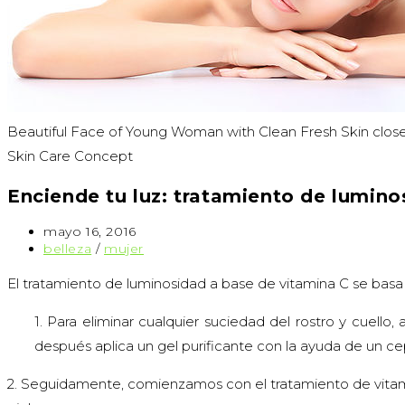
Beautiful Face of Young Woman with Clean Fresh Skin close 
Skin Care Concept
Enciende tu luz: tratamiento de lumino
Publicación
mayo 16, 2016
de
Categoría
belleza
/
mujer
la
de
entrada:
la
El tratamiento de luminosidad a base de vitamina C se basa 
entrada:
1. Para eliminar cualquier suciedad del rostro y cuello
después aplica un gel purificante con la ayuda de un cep
2. Seguidamente, comienzamos con el tratamiento de vitamina 